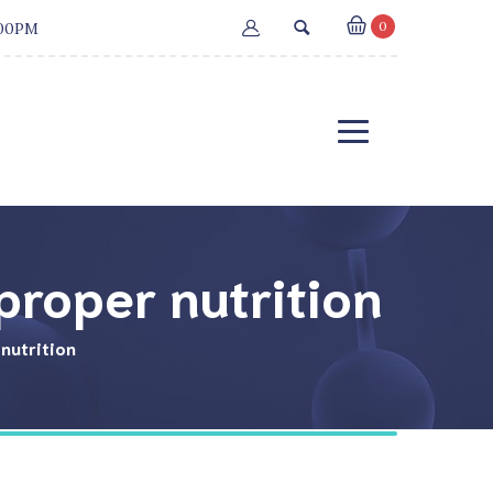
0
:00PM
 proper nutrition
 nutrition