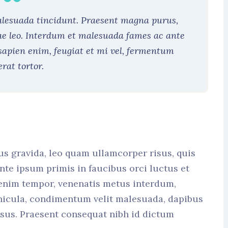
malesuada tincidunt. Praesent magna purus,
ae leo. Interdum et malesuada fames ac ante
sapien enim, feugiat et mi vel, fermentum
erat tortor.
us gravida, leo quam ullamcorper risus, quis
nte ipsum primis in faucibus orci luctus et
 enim tempor, venenatis metus interdum,
hicula, condimentum velit malesuada, dapibus
risus. Praesent consequat nibh id dictum