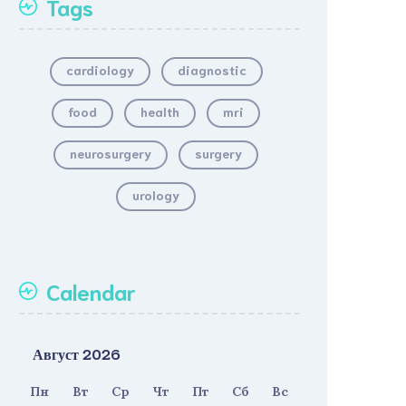
Tags
cardiology
diagnostic
food
health
mri
neurosurgery
surgery
urology
Calendar
Август 2026
Пн
Вт
Ср
Чт
Пт
Сб
Вс