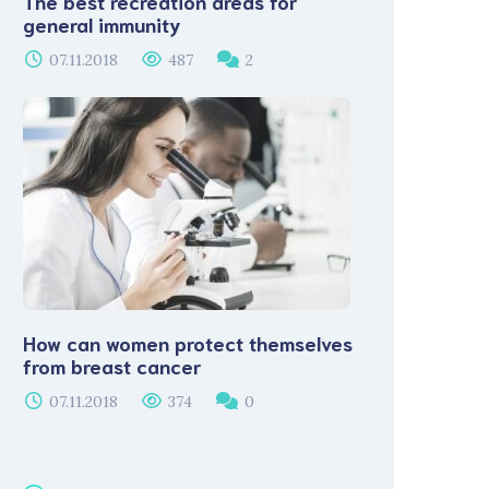
The best recreation areas for
general immunity
07.11.2018
487
2
How can women protect themselves
from breast cancer
07.11.2018
374
0