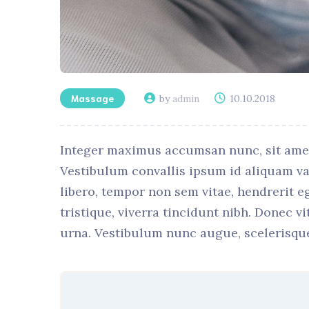
Massage
by
admin
10.10.2018
Integer maximus accumsan nunc, sit amet te
Vestibulum convallis ipsum id aliquam var
libero, tempor non sem vitae, hendrerit e
tristique, viverra tincidunt nibh. Donec v
urna. Vestibulum nunc augue, scelerisque