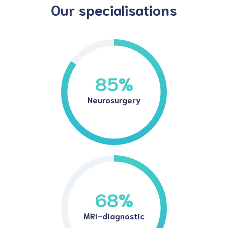
Our specialisations
85
%
Neurosurgery
68
%
MRI-diagnostic