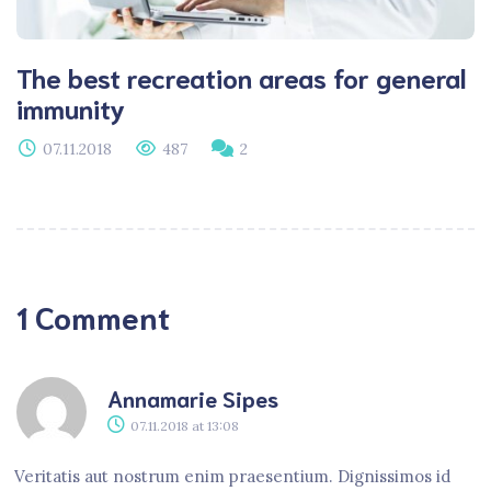
The best recreation areas for general
immunity
07.11.2018
487
2
1 Comment
Annamarie Sipes
07.11.2018
at
13:08
Veritatis aut nostrum enim praesentium. Dignissimos id