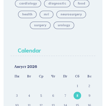
cardiology
diagnostic
food
health
mri
neurosurgery
surgery
urology
Calendar
Август 2026
Пн
Вт
Ср
Чт
Пт
Сб
Вс
1
2
3
4
5
6
7
8
9
10
11
12
13
14
15
16