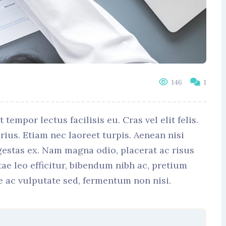
146
1
mpor lectus facilisis eu. Cras vel elit felis.
ius. Etiam nec laoreet turpis. Aenean nisi
gestas ex. Nam magna odio, placerat ac risus
itae leo efficitur, bibendum nibh ac, pretium
 ac vulputate sed, fermentum non nisi.