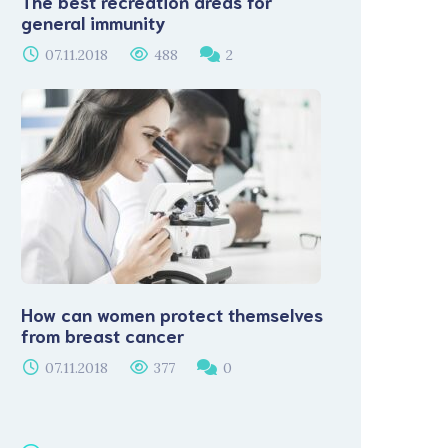
The best recreation areas for
general immunity
07.11.2018
488
2
How can women protect themselves
from breast cancer
07.11.2018
377
0