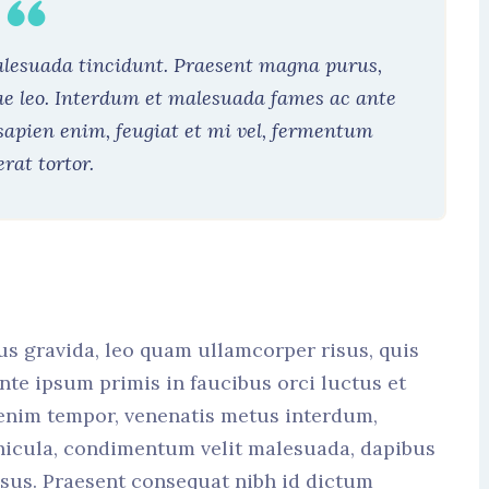
malesuada tincidunt. Praesent magna purus,
ae leo. Interdum et malesuada fames ac ante
sapien enim, feugiat et mi vel, fermentum
erat tortor.
us gravida, leo quam ullamcorper risus, quis
nte ipsum primis in faucibus orci luctus et
 enim tempor, venenatis metus interdum,
hicula, condimentum velit malesuada, dapibus
risus. Praesent consequat nibh id dictum