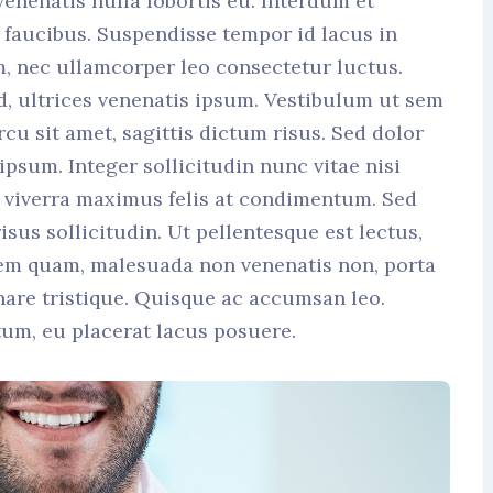
enenatis nulla lobortis eu. Interdum et
faucibus. Suspendisse tempor id lacus in
m, nec ullamcorper leo consectetur luctus.
d, ultrices venenatis ipsum. Vestibulum ut sem
cu sit amet, sagittis dictum risus. Sed dolor
 ipsum. Integer sollicitudin nunc vitae nisi
is viverra maximus felis at condimentum. Sed
isus sollicitudin. Ut pellentesque est lectus,
sem quam, malesuada non venenatis non, porta
are tristique. Quisque ac accumsan leo.
tum, eu placerat lacus posuere.