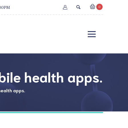
0
:00PM
ile health apps.
ealth apps.