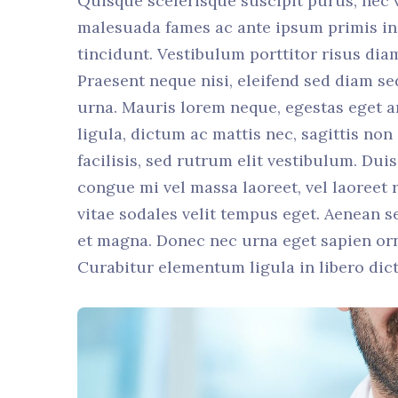
Quisque scelerisque suscipit purus, nec v
malesuada fames ac ante ipsum primis in 
tincidunt. Vestibulum porttitor risus dia
Praesent neque nisi, eleifend sed diam se
urna. Mauris lorem neque, egestas eget ar
ligula, dictum ac mattis nec, sagittis non
facilisis, sed rutrum elit vestibulum. Du
congue mi vel massa laoreet, vel laoreet r
vitae sodales velit tempus eget. Aenean 
et magna. Donec nec urna eget sapien orn
Curabitur elementum ligula in libero dic