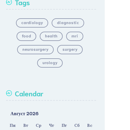
Tags
cardiology
diagnostic
food
health
mri
neurosurgery
surgery
urology
Calendar
Август 2026
Пн
Вт
Ср
Чт
Пт
Сб
Вс