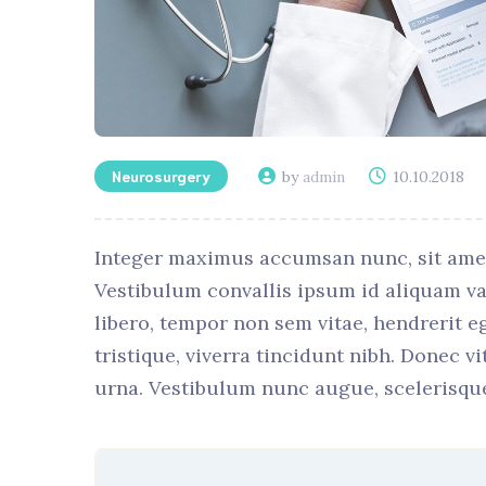
Neurosurgery
by
admin
10.10.2018
Integer maximus accumsan nunc, sit amet te
Vestibulum convallis ipsum id aliquam var
libero, tempor non sem vitae, hendrerit e
tristique, viverra tincidunt nibh. Donec v
urna. Vestibulum nunc augue, scelerisque